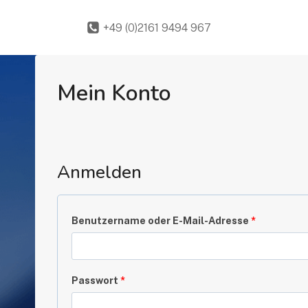
Zum
Inhalt
+49 (0)2161 9494 967
springen
Mein Konto
Anmelden
E
Benutzername oder E-Mail-Adresse
*
r
f
E
Passwort
*
o
r